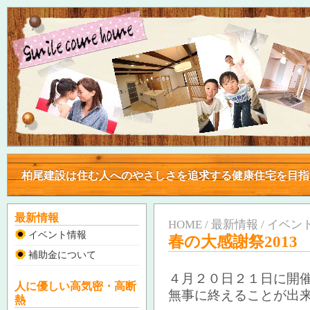
柏尾建設は住む人へのやさしさを追求する健康住宅を目
柏尾建設は住む人へのやさしさを追求する健康住宅を目
最新情報
HOME / 最新情報 / イベン
イベント情報
春の大感謝祭201
補助金について
４月２０日２１日に開催
人に優しい高気密・高断
無事に終えることが出
熱