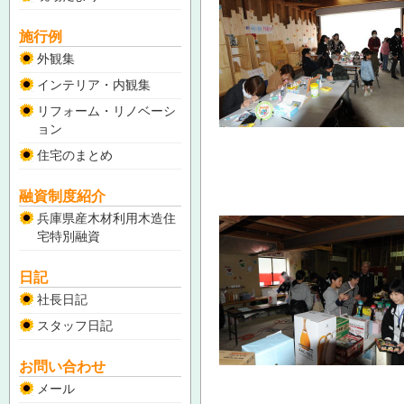
施行例
外観集
インテリア・内観集
リフォーム・リノベーシ
ョン
住宅のまとめ
融資制度紹介
兵庫県産木材利用木造住
宅特別融資
日記
社長日記
スタッフ日記
お問い合わせ
メール