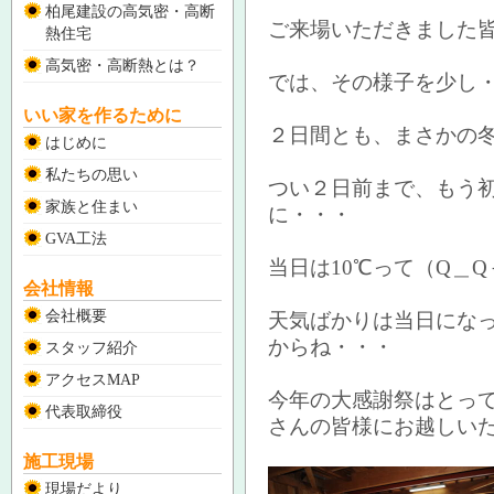
柏尾建設の高気密・高断
ご来場いただきました
熱住宅
高気密・高断熱とは？
では、その様子を少し
いい家を作るために
２日間とも、まさかの冬
はじめに
私たちの思い
つい２日前まで、もう
家族と住まい
に・・・
GVA工法
当日は10℃って（Q＿Q
会社情報
会社概要
天気ばかりは当日にな
からね・・・
スタッフ紹介
アクセスMAP
今年の大感謝祭はとっ
代表取締役
さんの皆様にお越しい
施工現場
現場だより