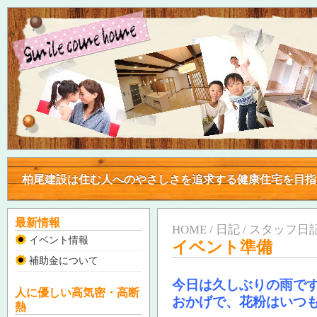
柏尾建設は住む人へのやさしさを追求する健康住宅を目
柏尾建設は住む人へのやさしさを追求する健康住宅を目
最新情報
HOME / 日記 / スタッフ日記
イベント情報
イベント準備
補助金について
今日は久しぶりの雨で
人に優しい高気密・高断
おかげで、花粉はいつ
熱