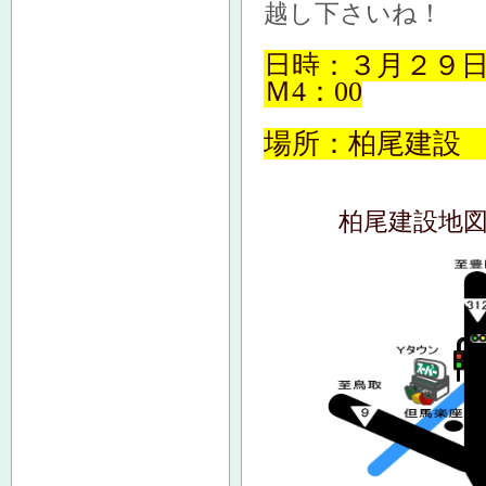
越し下さいね！
日時：３月２９日
Ｍ4：00
場所：柏尾建設
柏尾建設地図