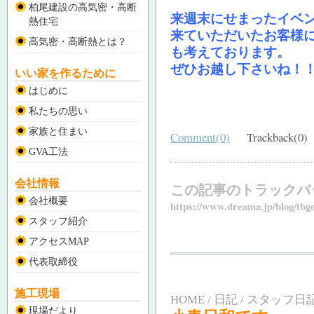
柏尾建設の高気密・高断
来週末にせまったイベ
熱住宅
来ていただいたお客様
高気密・高断熱とは？
も考えております。
ぜひお越し下さいね！
いい家を作るために
はじめに
私たちの思い
家族と住まい
Comment(0)
Trackback(0)
GVA工法
会社情報
この記事のトラックバ
会社概要
https://www.dreama.jp/blog/tbg
スタッフ紹介
アクセスMAP
代表取締役
施工現場
HOME / 日記 / スタッフ日記
現場だより