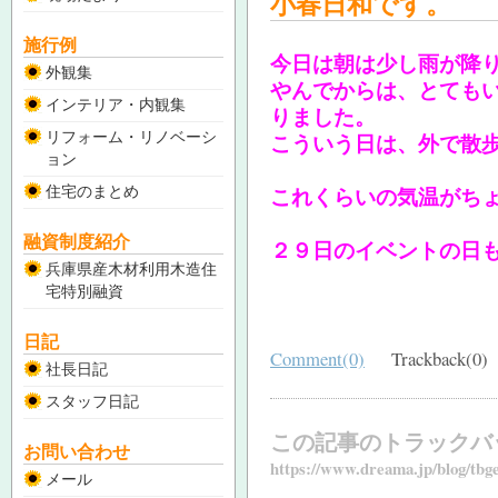
小春日和です。
施行例
今日は朝は少し雨が降
外観集
やんでからは、とても
インテリア・内観集
りました。
リフォーム・リノベーシ
こういう日は、外で散
ョン
住宅のまとめ
これくらいの気温がち
融資制度紹介
２９日のイベントの日
兵庫県産木材利用木造住
宅特別融資
日記
Comment(0)
Trackback(0)
社長日記
スタッフ日記
この記事のトラックバ
お問い合わせ
https://www.dreama.jp/blog/tb
メール