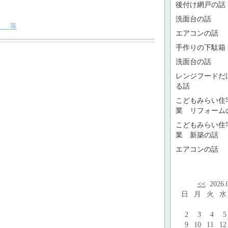
後付け網戸の話
洗面台の話
え 等
エアコンの話
手作りの下駄箱
洗面台の話
レンジフードだ
る話
こどもみらい住
業 リフォーム
こどもみらい住
業 新築の話
エアコンの話
<<
2026
日
月
火
水
2
3
4
5
9
10
11
12