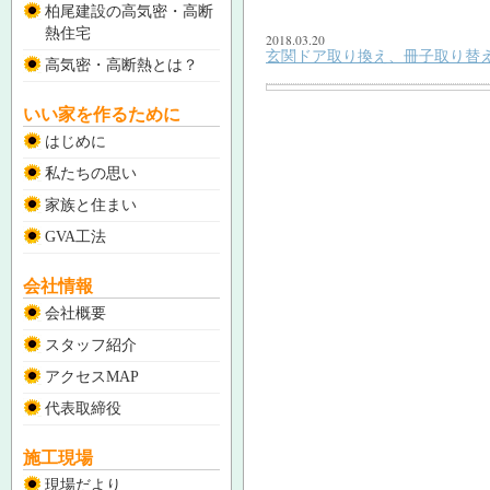
柏尾建設の高気密・高断
熱住宅
2018.03.20
玄関ドア取り換え、冊子取り替
高気密・高断熱とは？
いい家を作るために
はじめに
私たちの思い
家族と住まい
GVA工法
会社情報
会社概要
スタッフ紹介
アクセスMAP
代表取締役
施工現場
現場だより