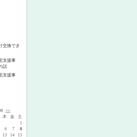
け交換でき
宅支援事
の話
宅支援事
.08
>>
木
金
土
1
6
7
8
13
14
15