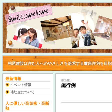
柏尾建設は住む人へのやさしさを追求する健康住宅を目
柏尾建設は住む人へのやさしさを追求する健康住宅を目
最新情報
HOME /
施行例
イベント情報
補助金について
人に優しい高気密・高断
熱