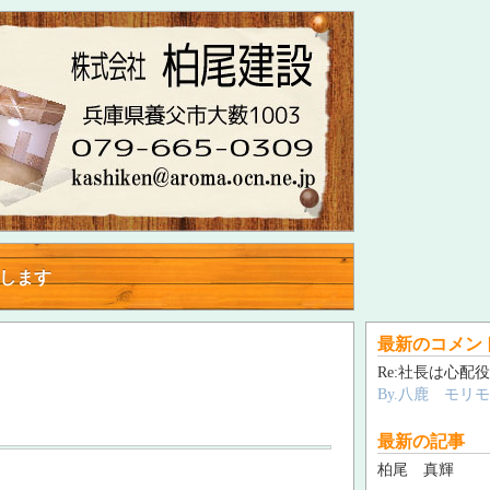
指します
指します
最新のコメン
Re:社長は心配役
By.八鹿 モリ
最新の記事
柏尾 真輝