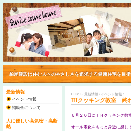
柏尾建設は住む人へのやさしさを追求する健康住宅を目
柏尾建設は住む人へのやさしさを追求する健康住宅を目
最新情報
HOME / 最新情報 / イベント情報 /
イベント情報
IHクッキング教室 終
補助金について
６月２０日にＩＨクッキング教
人に優しい高気密・高断
熱
オール電化をもっと身近に感じ