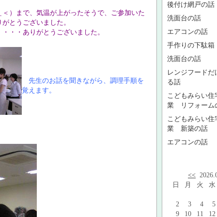
後付け網戸の話
＿＜）まで、気温が上がったそうで、ご参加いた
洗面台の話
りがとうございました。
エアコンの話
・・・・ありがとうございました。
手作りの下駄箱
洗面台の話
レンジフードだ
先生のお話を聞きながら、調理手順を
る話
覚えます。
こどもみらい住
業 リフォーム
こどもみらい住
業 新築の話
エアコンの話
<<
2026
日
月
火
水
2
3
4
5
9
10
11
12