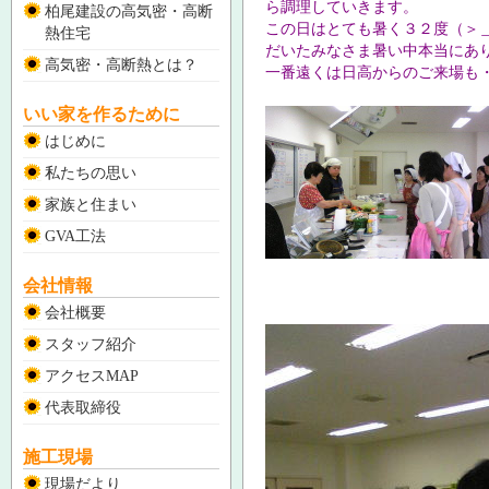
ら調理していきます。
柏尾建設の高気密・高断
この日はとても暑く３２度（＞
熱住宅
だいたみなさま暑い中本当にあ
高気密・高断熱とは？
一番遠くは日高からのご来場も
いい家を作るために
はじめに
私たちの思い
家族と住まい
GVA工法
会社情報
会社概要
スタッフ紹介
アクセスMAP
代表取締役
施工現場
現場だより