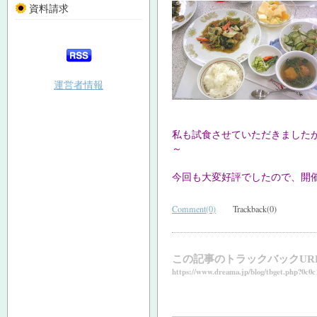
資料請求
運営者情報
私も試食させていただきましたが
～
今回も大変好評でしたので、開
Comment(0)
Trackback(0)
この記事のトラックバックUR
https://www.dreama.jp/blog/tbget.php?0c0c