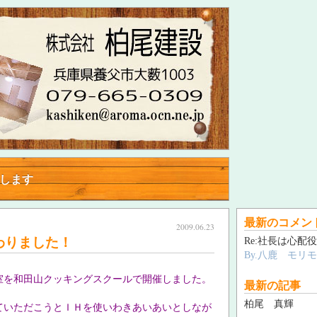
指します
指します
最新のコメン
2009.06.23
わりました！
Re:社長は心配役
By.八鹿 モリ
室を和田山クッキングスクールで開催しました。
最新の記事
柏尾 真輝
ていただこうとＩＨを使いわきあいあいとしなが