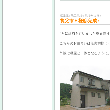
HOME / 施工現場 / 現場だより /
養父市Ｈ様邸完成♪
4月に建前を行いました養父市
こちらのお住まいは若夫婦様よ
外観は母屋と一体となるように