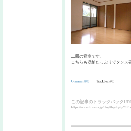
二回の寝室です。
こちらも収納たっぷりでタンス
Comment(0)
Trackback(0)
この記事のトラックバックUR
https://www.dreama.jp/blog/tbget.php?fdfc