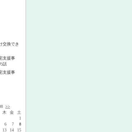
け交換でき
宅支援事
の話
宅支援事
.08
>>
木
金
土
1
6
7
8
13
14
15